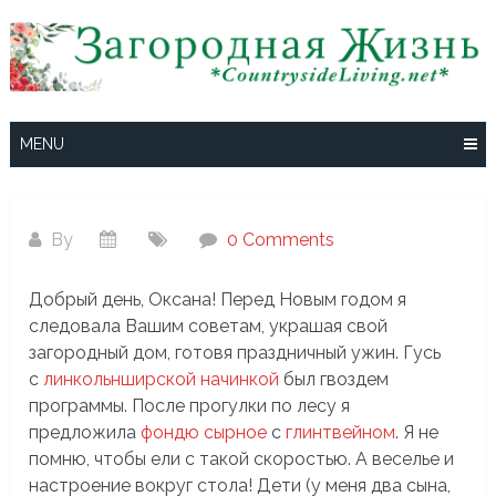
Skip
to
content
MENU
By
0 Comments
Добрый день, Оксана! Перед Новым годом я
следовала Вашим советам, украшая свой
загородный дом, готовя праздничный ужин. Гусь
с
линкольнширской начинкой
был гвоздем
программы. После прогулки по лесу я
предложила
фондю сырное
с
глинтвейном
. Я не
помню, чтобы ели с такой скоростью. А веселье и
настроение вокруг стола! Дети (у меня два сына,