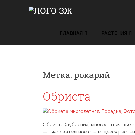
Skip
to
content
ГЛАВНАЯ
РАСТЕНИЯ
Метка:
рокарий
Обриета
Обриета (аубреция) многолетняя, цвет
— очаровательное стелющееся растен