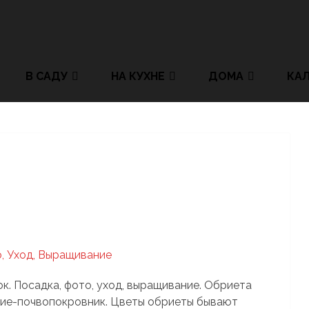
В САДУ
НА КУХНЕ
ДОМА
КА
ок. Посадка, фото, уход, выращивание. Обриета
ие-почвопокровник. Цветы обриеты бывают