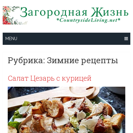
Skip
to
content
MENU
Рубрика:
Зимние рецепты
Салат Цезарь с курицей