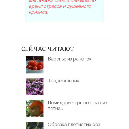
как помочь себе и близким во
время стресса и душевного
кризиса
.
СЕЙЧАС ЧИТАЮТ
Варенье из ранеток
Традесканция
Помидоры чернеют, на них
пятна...
Обрезка плетистых роз