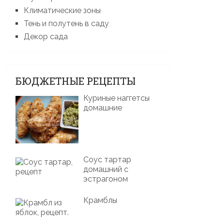
Климатические зоны
Тень и полутень в саду
Декор сада
БЮДЖЕТНЫЕ РЕЦЕПТЫ
Куриные наггетсы
домашние
Соус тартар
домашний с
эстрагоном
Крамблы