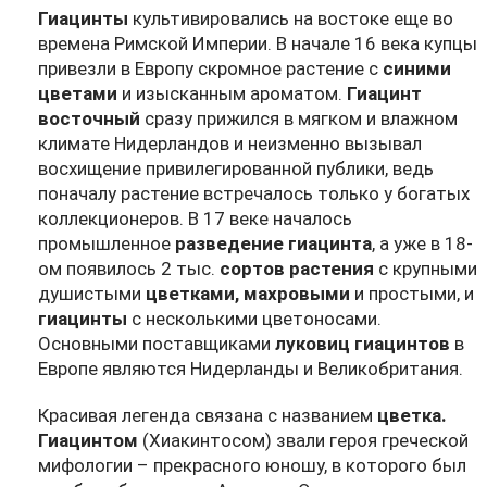
Гиацинты
культивировались на востоке еще во
времена Римской Империи. В начале 16 века купцы
привезли в Европу скромное растение с
синими
цветами
и изысканным ароматом.
Гиацинт
восточный
сразу прижился в мягком и влажном
климате Нидерландов и неизменно вызывал
восхищение привилегированной публики, ведь
поначалу растение встречалось только у богатых
коллекционеров. В 17 веке началось
промышленное
разведение гиацинта
, а уже в 18-
ом появилось 2 тыс.
сортов растения
с крупными
душистыми
цветками, махровыми
и простыми, и
гиацинты
с несколькими цветоносами.
Основными поставщиками
луковиц гиацинтов
в
Европе являются Нидерланды и Великобритания.
Красивая легенда связана с названием
цветка.
Гиацинтом
(Хиакинтосом) звали героя греческой
мифологии – прекрасного юношу, в которого был