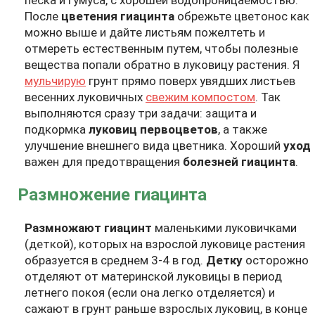
песка и гумуса, с хорошей водопроницаемостью.
После
цветения гиацинта
обрежьте цветонос как
можно выше и дайте листьям пожелтеть и
отмереть естественным путем, чтобы полезные
вещества попали обратно в луковицу растения. Я
мульчирую
грунт прямо поверх увядших листьев
весенних луковичных
свежим компостом
. Так
выполняются сразу три задачи: защита и
подкормка
луковиц первоцветов
, а также
улучшение внешнего вида цветника. Хороший
уход
важен для предотвращения
болезней гиацинта
.
Размножение гиацинта
Размножают гиацинт
маленькими луковичками
(деткой), которых на взрослой луковице растения
образуется в среднем 3-4 в год.
Детку
осторожно
отделяют от материнской луковицы в период
летнего покоя (если она легко отделяется) и
сажают в грунт раньше взрослых луковиц, в конце