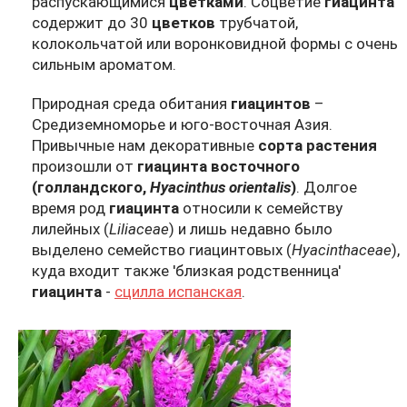
распускающимися
цветками
. Соцветие
гиацинта
содержит до 30
цветков
трубчатой,
колокольчатой или воронковидной формы с очень
сильным ароматом.
Природная среда обитания
гиацинтов
–
Средиземноморье и юго-восточная Азия.
Привычные нам декоративные
сорта растения
произошли от
гиацинта восточного
(голландского,
Hyacinthus orientalis
)
. Долгое
время род
гиацинта
относили к семейству
лилейных (
Liliaceae
) и лишь недавно было
выделено семейство гиацинтовых (
Hyacinthaceae
),
куда входит также 'близкая родственница'
гиацинта
-
сцилла испанская
.