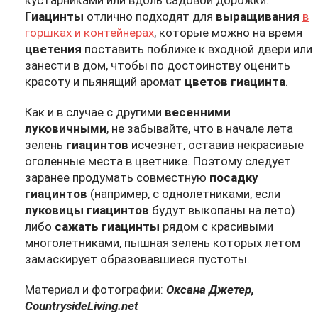
кустарниками или вдоль садовой дорожки.
Гиацинты
отлично подходят для
выращивания
в
горшках и контейнерах
, которые можно на время
цветения
поставить поближе к входной двери или
занести в дом, чтобы по достоинству оценить
красоту и пьянящий аромат
цветов гиацинта
.
Как и в случае с другими
весенними
луковичными
, не забывайте, что в начале лета
зелень
гиацинтов
исчезнет, оставив некрасивые
оголенные места в цветнике. Поэтому следует
заранее продумать совместную
посадку
гиацинтов
(например, с однолетниками, если
луковицы гиацинтов
будут выкопаны на лето)
либо
сажать гиацинты
рядом с красивыми
многолетниками, пышная зелень которых летом
замаскирует образовавшиеся пустоты.
Материал и фотографии
:
Оксана Джетер,
CountrysideLiving.net