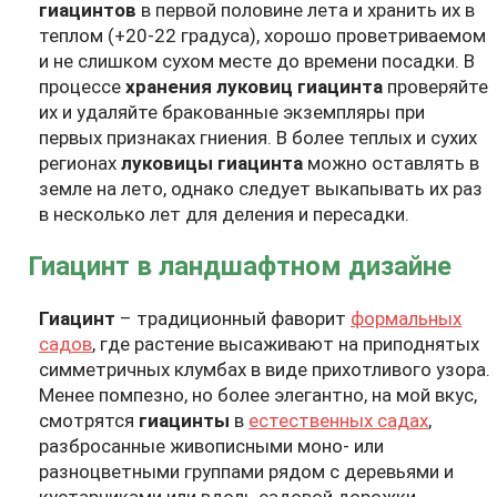
гиацинтов
в первой половине лета и хранить их в
теплом (+20-22 градуса), хорошо проветриваемом
и не слишком сухом месте до времени посадки. В
процессе
хранения луковиц гиацинта
проверяйте
их и удаляйте бракованные экземпляры при
первых признаках гниения. В более теплых и сухих
регионах
луковицы гиацинта
можно оставлять в
земле на лето, однако следует выкапывать их раз
в несколько лет для деления и пересадки.
Гиацинт в ландшафтном дизайне
Гиацинт
– традиционный фаворит
формальных
садов
, где растение высаживают на приподнятых
симметричных клумбах в виде прихотливого узора.
Менее помпезно, но более элегантно, на мой вкус,
смотрятся
гиацинты
в
естественных садах
,
разбросанные живописными моно- или
разноцветными группами рядом с деревьями и