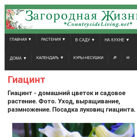
ГЛАВНАЯ ▼
РАСТЕНИЯ ▼
В САДУ ▼
НА КУХНЕ ▼
КАЛЕНДАРЬ ▼
КУРЫ-НЕСУШКИ
🔎
✉
ДОМА ▼
Гиацинт
Гиацинт - домашний цветок и садовое
растение. Фото. Уход, выращивание,
размножение. Посадка луковиц гиацинта.