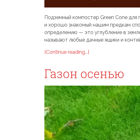
Подземный компостер Green Cone для 
и хорошо знакомый нашим предкам спо
определению — это углубление в земл
называют любые дачные ящики и контейн
[Continue reading...]
Газон осенью