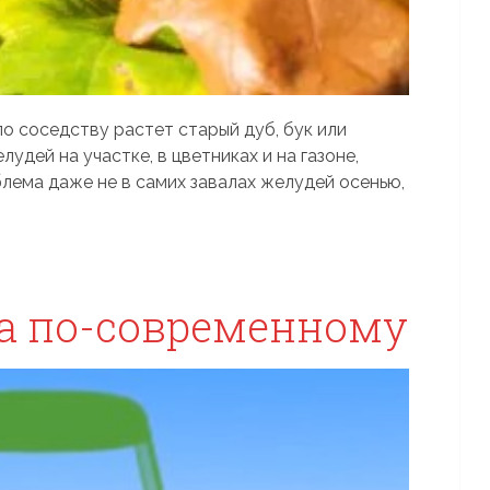
о соседству растет старый дуб, бук или
лудей на участке, в цветниках и на газоне,
лема даже не в самих завалах желудей осенью,
а по-современному