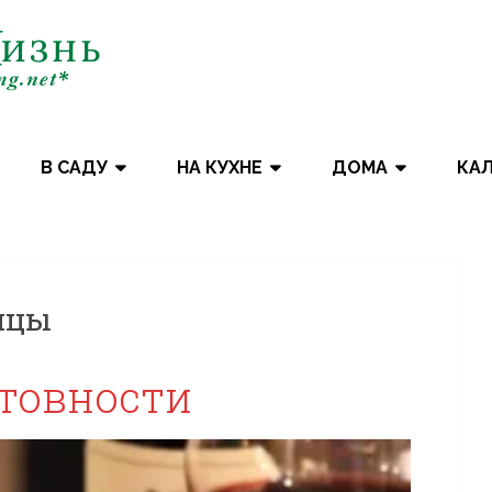
В САДУ
НА КУХНЕ
ДОМА
КА
ицы
отовности