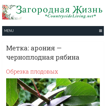
Skip
to
content
MENU
Метка:
арония —
черноплодная рябина
Обрезка плодовых