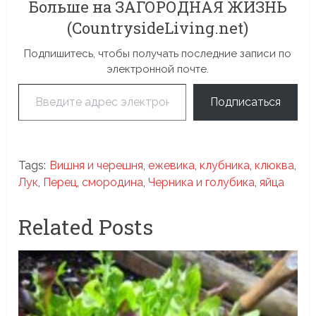
Больше на ЗАГОРОДНАЯ ЖИЗНЬ
(CountrysideLiving.net)
Подпишитесь, чтобы получать последние записи по
электронной почте.
Введите адрес электронной почты…
Подписаться
Tags:
Вишня и черешня
,
ежевика
,
клубника
,
клюква
,
Лук
,
Перец
,
смородина
,
Черника и голубика
,
яйца
Related Posts