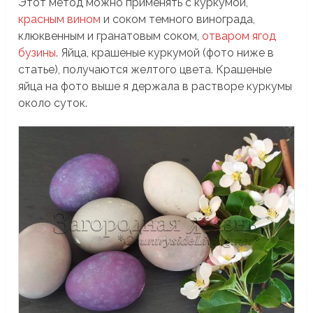
Этот метод можно применять с куркумой,
красным вином
и соком темного винограда,
клюквенным и гранатовым соком,
отваром ягод
бузины
. Яйца, крашеные куркумой (фото ниже в
статье), получаются желтого цвета. Крашеные
яйца на фото выше я держала в растворе куркумы
около суток.