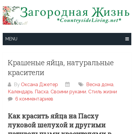
Skip
to
content
MENU
Крашеные яйца, натуральные
красители
By
Оксана Джетер
Весна дома
,
Календарь
,
Пасха
,
Своими руками
,
Стиль жизни
6 комментариев
Как красить яйца на Пасху
луковой шелухой и другими
натуральными красителями в