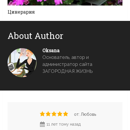
Цинерария
About Author
Oksana
Основатель, автор и
администратор сайта
ЗАГОРОДНАЯ ЖИЗНЬ
от: Любовь
11 лет тому назад