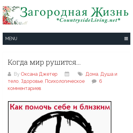
Skip
to
content
MENU
Когда мир рушится…
By
Оксана Джетер
Дома
,
Душа и
тело
,
Здоровье
,
Психологическое
6
комментариев