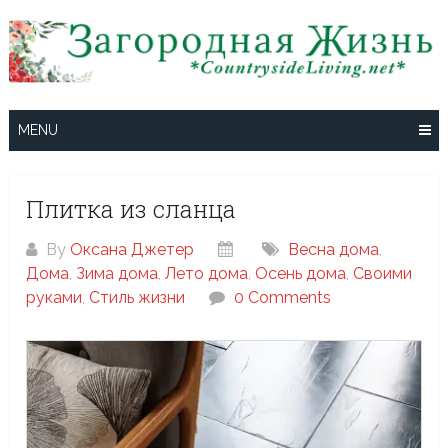
Skip
to
content
MENU
Плитка из сланца
By
Оксана Джетер
Весна дома
,
Дома
,
Зима дома
,
Лето дома
,
Осень дома
,
Своими
руками
,
Стиль жизни
0 Comments