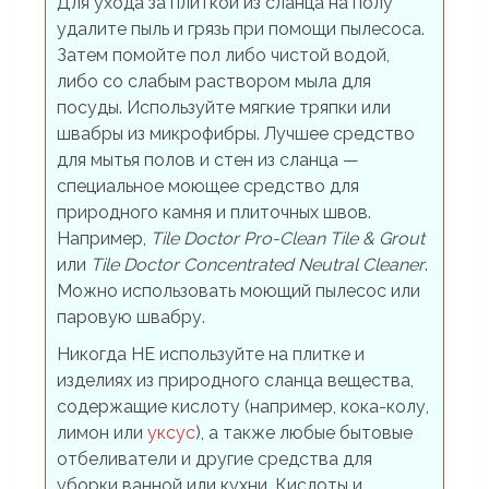
Для ухода за плиткой из сланца на полу
удалите пыль и грязь при помощи пылесоса.
Затем помойте пол либо чистой водой,
либо со слабым раствором мыла для
посуды. Используйте мягкие тряпки или
швабры из микрофибры. Лучшее средство
для мытья полов и стен из сланца —
специальное моющее средство для
природного камня и плиточных швов.
Например,
Tile Doctor Pro-Clean Tile & Grout
или
Tile Doctor Concentrated Neutral Cleaner
.
Можно использовать моющий пылесос или
паровую швабру.
Никогда НЕ используйте на плитке и
изделиях из природного сланца вещества,
содержащие кислоту (например, кока-колу,
лимон или
уксус
), а также любые бытовые
отбеливатели и другие средства для
уборки ванной или кухни. Кислоты и