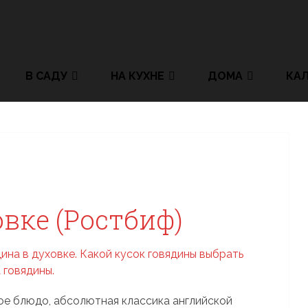
В САДУ
НА КУХНЕ
ДОМА
КА
овке (Ростбиф)
ое блюдо, абсолютная классика английской