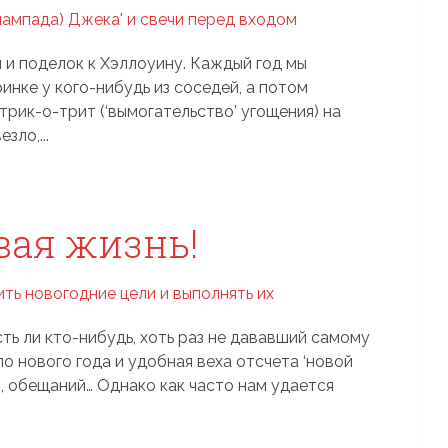
й и поделок к Хэллоуину. Каждый год мы
нке у кого-нибудь из соседей, а потом
рик-о-трит (‘вымогательство’ угощения) на
зло,...
вая жизнь!
ть ли кто-нибудь, хоть раз не дававший самому
о нового года и удобная веха отсчета ‘новой
й, обещаний… Однако как часто нам удается