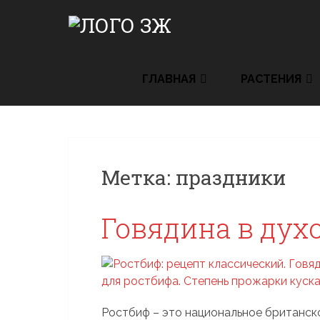
Skip
to
content
ГЛАВНАЯ
РАСТЕНИЯ
Метка:
праздники
Говядина в дух
Ростбиф – это национальное британск