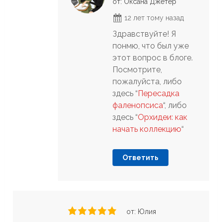
от: Оксана Джетер
12 лет тому назад
Здравствуйте! Я
понмю, что был уже
этот вопрос в блоге.
Посмотрите,
пожалуйста, либо
здесь “
Пересадка
фаленопсиса
“, либо
здесь “
Орхидеи: как
начать коллекцию
“
Ответить
от: Юлия