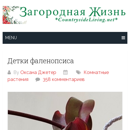
Skip
to
content
MENU
Детки фаленопсиса
By
Оксана Джетер
Комнатные
растения
358 комментариев