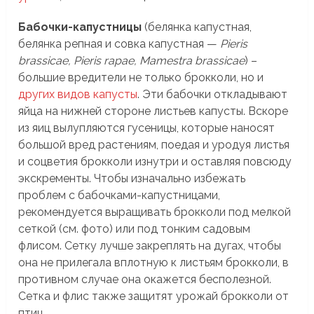
Бабочки-капустницы
(белянка капустная,
белянка репная и совка капустная —
Pieris
brassicae, Pieris rapae, Mamestra brassicae
) –
большие вредители не только брокколи, но и
других видов капусты
. Эти бабочки откладывают
яйца на нижней стороне листьев капусты. Вскоре
из яиц вылупляются гусеницы, которые наносят
большой вред растениям, поедая и уродуя листья
и соцветия брокколи изнутри и оставляя повсюду
экскременты. Чтобы изначально избежать
проблем с бабочками-капустницами,
рекомендуется выращивать брокколи под мелкой
сеткой (см. фото) или под тонким садовым
флисом. Сетку лучше закреплять на дугах, чтобы
она не прилегала вплотную к листьям брокколи, в
противном случае она окажется бесполезной.
Сетка и флис также защитят урожай брокколи от
птиц.