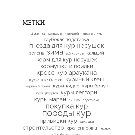
МЕТКИ
2 желтка
вопросы читателей
глисты у кур
глубокая подстилка
гнезда для кур несушек
зима
зелень
кальций
зоб курицы
корм для кур несушек
кормушки и поилки
кросс кур араукана
куриный клещ
куриные блохи
куры: видео
куры браун
куриный помет
куры леггорн
куры дерутся
куры маран
линька
подстилка
покупка кур
породы кур
прививки кур
ракушки
строительство
хранение яиц
чеснок
яйца без скорлупы