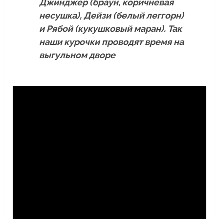
Джинджер (браун, коричневая
несушка), Дейзи (белый леггорн)
и Рябой (кукушковый маран). Так
наши курочки проводят время на
выгульном дворе