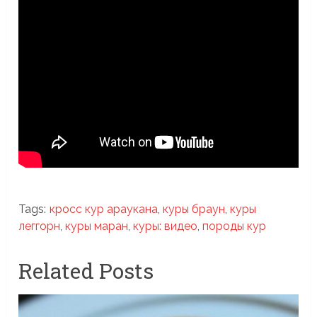
Tags:
кросс кур араукана
,
куры браун
,
куры
леггорн
,
куры маран
,
куры: видео
,
породы кур
Related Posts