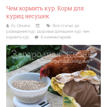
Чем кормить кур. Корм для
куриц несушек
By
Oksana
Все статьи
,
до
разведения кур
,
здоровье домашних кур
,
чем
кормить кур
6 комментариев