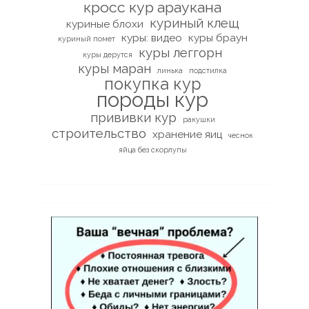
кросс кур араукана
куриный клещ
куриные блохи
куры: видео
куры браун
куриный помет
куры леггорн
куры дерутся
куры маран
линька
подстилка
покупка кур
породы кур
прививки кур
ракушки
строительство
хранение яиц
чеснок
яйца без скорлупы