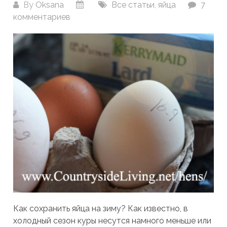
By
Oksana
Все статьи
,
яйца
7
комментариев
Как сохранить яйца на зиму? Как известно, в
холодный сезон куры несутся намного меньше или