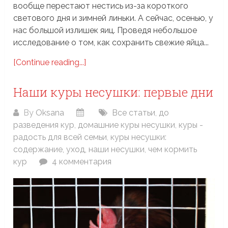
вообще перестают нестись из-за короткого
светового дня и зимней линьки. А сейчас, осенью, у
нас большой излишек яиц. Проведя небольшое
исследование о том, как сохранить свежие яйца...
[Continue reading...]
Наши куры несушки: первые дни
By
Oksana
Все статьи
,
до
разведения кур
,
домашние куры несушки
,
куры -
радость для всей семьи
,
куры несушки:
содержание, уход
,
наши несушки
,
чем кормить
кур
4 комментария