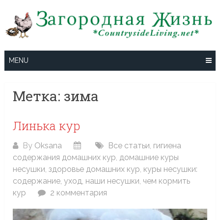
Skip
to
content
MENU
Метка:
зима
Линька кур
By
Oksana
Все статьи
,
гигиена
содержания домашних кур
,
домашние куры
несушки
,
здоровье домашних кур
,
куры несушки:
содержание, уход
,
наши несушки
,
чем кормить
кур
2 комментария