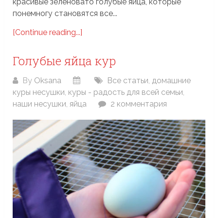
красивые зеленовато голубые яйца, которые
понемногу становятся все...
[Continue reading...]
Голубые яйца кур
By
Oksana
Все статьи
,
домашние
куры несушки
,
куры - радость для всей семьи
,
наши несушки
,
яйца
2 комментария