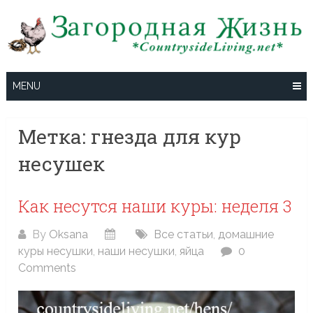
Skip
to
content
MENU
Метка:
гнезда для кур
несушек
Как несутся наши куры: неделя 3
By
Oksana
Все статьи
,
домашние
куры несушки
,
наши несушки
,
яйца
0
Comments