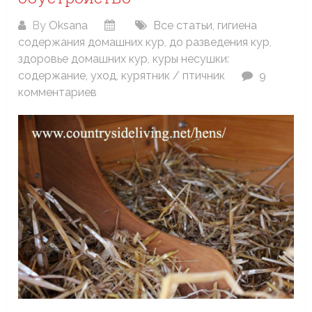
By
Oksana
Все статьи
,
гигиена
содержания домашних кур
,
до разведения кур
,
здоровье домашних кур
,
куры несушки:
содержание, уход
,
курятник / птичник
9
комментариев