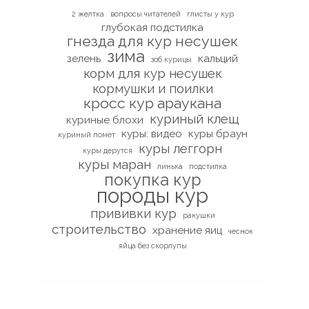
2 желтка
вопросы читателей
глисты у кур
глубокая подстилка
гнезда для кур несушек
зима
зелень
кальций
зоб курицы
корм для кур несушек
кормушки и поилки
кросс кур араукана
куриный клещ
куриные блохи
куры: видео
куры браун
куриный помет
куры леггорн
куры дерутся
куры маран
линька
подстилка
покупка кур
породы кур
прививки кур
ракушки
строительство
хранение яиц
чеснок
яйца без скорлупы