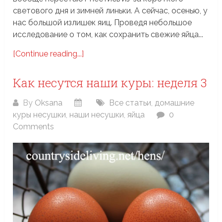
светового дня и зимней линьки. А сейчас, осенью, у
нас большой излишек яиц. Проведя небольшое
исследование о том, как сохранить свежие яйца...
[Continue reading...]
Как несутся наши куры: неделя 3
By
Oksana
Все статьи
,
домашние
куры несушки
,
наши несушки
,
яйца
0
Comments