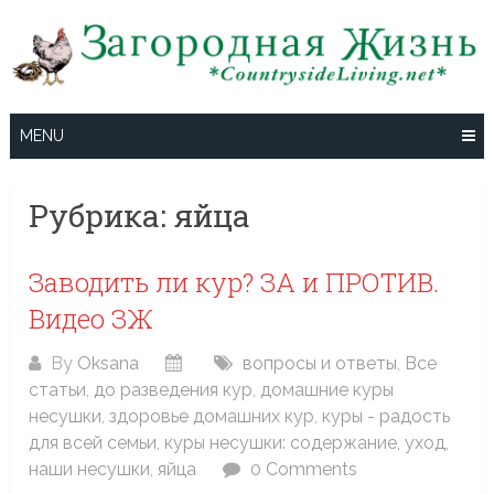
Skip
to
content
MENU
Рубрика:
яйца
Заводить ли кур? ЗА и ПРОТИВ.
Видео ЗЖ
By
Oksana
вопросы и ответы
,
Все
статьи
,
до разведения кур
,
домашние куры
несушки
,
здоровье домашних кур
,
куры - радость
для всей семьи
,
куры несушки: содержание, уход
,
наши несушки
,
яйца
0 Comments