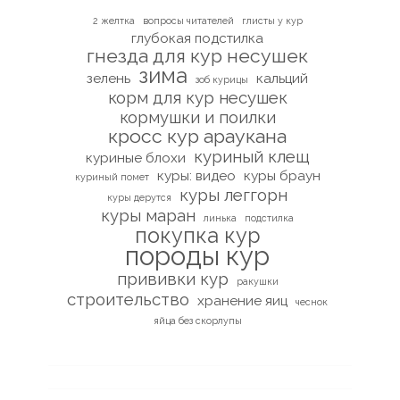
2 желтка
вопросы читателей
глисты у кур
глубокая подстилка
гнезда для кур несушек
зима
зелень
кальций
зоб курицы
корм для кур несушек
кормушки и поилки
кросс кур араукана
куриный клещ
куриные блохи
куры: видео
куры браун
куриный помет
куры леггорн
куры дерутся
куры маран
линька
подстилка
покупка кур
породы кур
прививки кур
ракушки
строительство
хранение яиц
чеснок
яйца без скорлупы