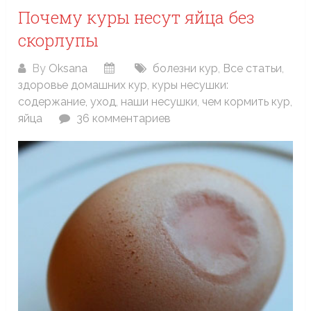
Почему куры несут яйца без
скорлупы
By
Oksana
болезни кур
,
Все статьи
,
здоровье домашних кур
,
куры несушки:
содержание, уход
,
наши несушки
,
чем кормить кур
,
яйца
36 комментариев