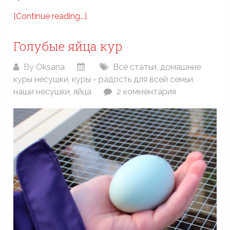
[Continue reading...]
Голубые яйца кур
By
Oksana
Все статьи
,
домашние
куры несушки
,
куры - радость для всей семьи
,
наши несушки
,
яйца
2 комментария