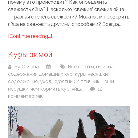
почему это происходит? Как определить
свежесть яйца? Насколько ‘свежие’ свежие яйца
— разная степень свежести? Можно ли проверить
яйца на свежесть другими способами? Всегда...
[Continue reading...]
Куры зимой
By
Oksana
Все статьи
,
гигиена
содержания домашних кур
,
куры несушки:
содержание, уход
,
курятник / птичник
,
наши
несушки
,
чем кормить кур
,
яйца
12
комментариев