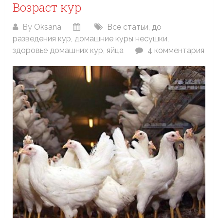
Возраст кур
By
Oksana
Все статьи
,
до
разведения кур
,
домашние куры несушки
,
здоровье домашних кур
,
яйца
4 комментария