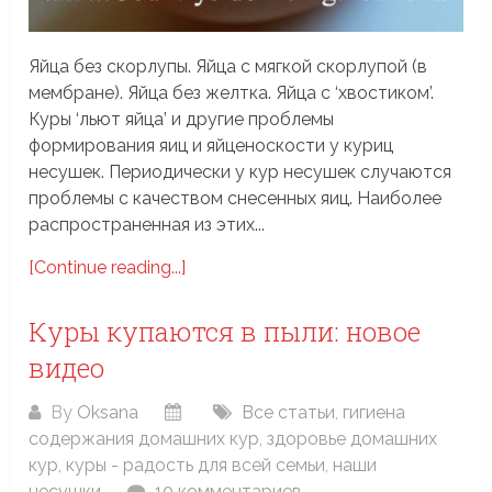
Яйца без скорлупы. Яйца с мягкой скорлупой (в
мембране). Яйца без желтка. Яйца с ‘хвостиком’.
Куры ‘льют яйца’ и другие проблемы
формирования яиц и яйценоскости у куриц
несушек. Периодически у кур несушек случаются
проблемы с качеством снесенных яиц. Наиболее
распространенная из этих...
[Continue reading...]
Куры купаются в пыли: новое
видео
By
Oksana
Все статьи
,
гигиена
содержания домашних кур
,
здоровье домашних
кур
,
куры - радость для всей семьи
,
наши
несушки
10 комментариев