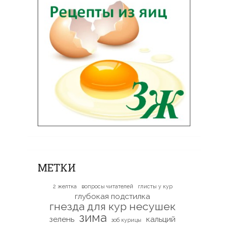
МЕТКИ
2 желтка
вопросы читателей
глисты у кур
глубокая подстилка
гнезда для кур несушек
зима
зелень
кальций
зоб курицы