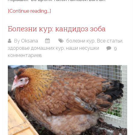
[Continue reading...]
Болезни кур: кандидоз зоба
By
Oksana
болезни кур
,
Все статьи
,
здоровье домашних кур
,
наши несушки
9
комментариев