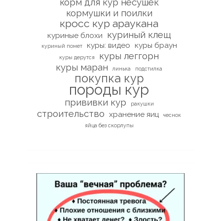
корм для кур несушек
кормушки и поилки
кросс кур араукана
куриный клещ
куриные блохи
куры: видео
куры браун
куриный помет
куры леггорн
куры дерутся
куры маран
линька
подстилка
покупка кур
породы кур
прививки кур
ракушки
строительство
хранение яиц
чеснок
яйца без скорлупы