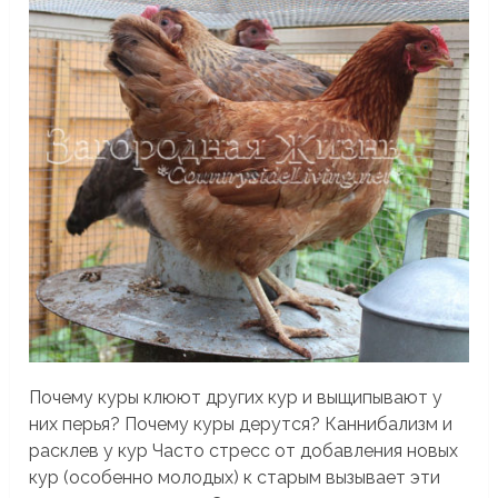
Почему куры клюют других кур и выщипывают у
них перья? Почему куры дерутся? Каннибализм и
расклев у кур Часто стресс от добавления новых
кур (особенно молодых) к старым вызывает эти