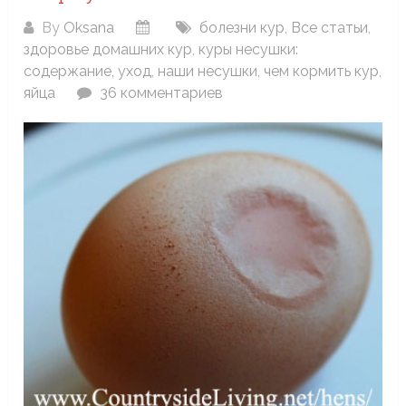
By
Oksana
болезни кур
,
Все статьи
,
здоровье домашних кур
,
куры несушки:
содержание, уход
,
наши несушки
,
чем кормить кур
,
яйца
36 комментариев