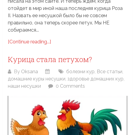
писала на этом сайте. И теперь ждем, когда
отойдет в мир иной наша последняя курица Роза
II. Назвать ее несушкой было бы не совсем
правильно, она теперь скорее петух. Мы НЕ
собираемся...
[Continue reading...]
Курица стала петухом?
By
Oksana
болезни кур
,
Все статьи
,
домашние куры несушки
,
здоровье домашних кур
,
наши несушки
0 Comments