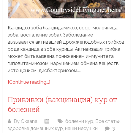
Кандидоз зоба (кандидамикоз, coop, молочница
зоба, воспаление зоба). Заболевание
вызывается активацией дрожжеподобных грибков
рода кандида в зобе курицы. Активизация грибка
может быть вызвана понижением иммунитета,
гиповитаминозом, нарушением обмена веществ,
истощением, дисбактериозом....
[Continue reading...]
Прививки (вакцинация) кур от
болезней
By
Oksana
болезни кур
,
Все статьи
,
здоровье домашних кур
,
наши несушки
3