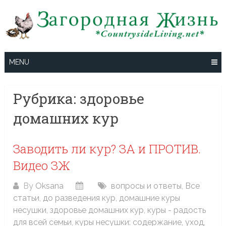
Skip
to
content
MENU
Рубрика:
здоровье
домашних кур
Заводить ли кур? ЗА и ПРОТИВ.
Видео ЗЖ
By
Oksana
вопросы и ответы
,
Все
статьи
,
до разведения кур
,
домашние куры
несушки
,
здоровье домашних кур
,
куры - радость
для всей семьи
,
куры несушки: содержание, уход
,