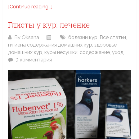
[Continue reading...]
Глисты у кур: лечение
By
Oksana
болезни кур
,
Все статьи
,
гигиена содержания домашних кур
,
здоровье
домашних кур
,
куры несушки: содержание, уход
3 комментария