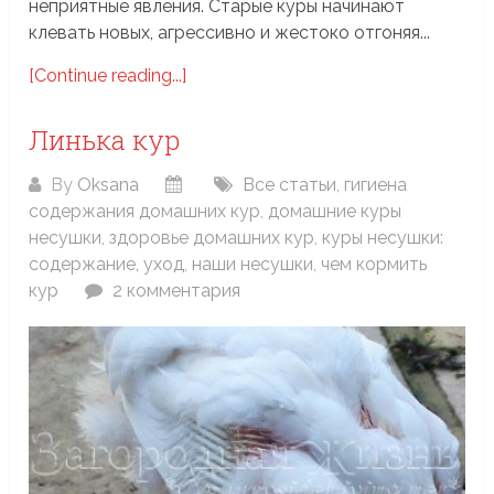
неприятные явления. Старые куры начинают
клевать новых, агрессивно и жестоко отгоняя...
[Continue reading...]
Линька кур
By
Oksana
Все статьи
,
гигиена
содержания домашних кур
,
домашние куры
несушки
,
здоровье домашних кур
,
куры несушки:
содержание, уход
,
наши несушки
,
чем кормить
кур
2 комментария