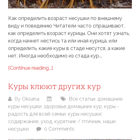
Как определить возраст несушки по внешнему
виду и поведению Читатели часто спрашивают,
как определить возраст курицы. Они хотят узнать,
когда начнет нестись та или иная курица, или
определить, какие куры в стаде несутся, а какие
нет. Иногда необходимо из стада кур...
[Continue reading...]
Куры клюют других кур
By
Oksana
Все статьи
,
домашние
куры несушки
,
здоровье домашних кур
,
куры -
радость для всей семьи
,
куры несушки:
содержание, уход
,
курятник / птичник
,
наши
несушки
0 Comments