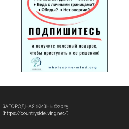
ЗАГОРОДНАЯ ЖИЗНЬ
©2025.
(
https://countrysideliving.net/
)