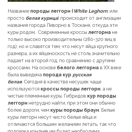
Название
породы леггорн (
White Leghorn
, или
просто
белая курица
) происходит от англизации
названия города Ливорно в Тоскане, откуда эти
куры родом. Современные кроссы
леггорна
не
только высоко производительны (280-320 яиц в
год), но и славятся тем, что несут яйца крупного
размера, а их яйценоскость не столь значительно
падает на второй год, по сравнению с другими
кроссами. На основе
белого леггорна
в ХХ веке
была выведена
порода кур
русская
белая
. Сегодня в качестве несушек чаще
используются
кроссы породы леггорн
, а не
чистые племенные куры. Гибридов
кур породы
леггорн
нетрудно найти, при этом они обычно
более дороги, чем
куры породы браун
. Белые
куры леггорн несут чисто белые яйца и
отличаются большим желанием летать, так что
подрезка крыльев им будет необходима.