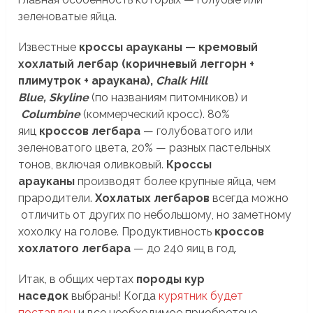
зеленоватые яйца.
Известные
кроссы арауканы — кремовый
хохлатый легбар (коричневый леггорн +
плимутрок + араукана),
Chalk Hill
Blue,
Skyline
(по названиям питомников) и
Columbine
(коммерческий кросс). 80%
яиц
кроссов легбара
— голубоватого или
зеленоватого цвета, 20% — разных пастельных
тонов, включая оливковый.
Кроссы
арауканы
производят более крупные яйца, чем
прародители.
Хохлатых легбаров
всегда можно
отличить от других по небольшому, но заметному
хохолку на голове. Продуктивность
кроссов
хохлатого легбара
— до 240 яиц в год.
Итак, в общих чертах
породы кур
наседок
выбраны! Когда
курятник будет
поставлен
и все необходимое приобретено,