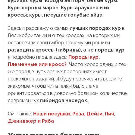
курица).
Куры породы леггорн, белые куры.
Куры породы маран.
Куры араукана и их
кроссы: куры, несущие голубые яйца
Здесь я расскажу о самых
лучших породах кур
в
Великобритании и о тех кроссах, на которых мы
остановили свой выбор. Почему мы решили
разводить кроссы (гибриды), а не породы кур
,
я подробно писала здесь:
Породы кур.
Племенные или кросс?
Часто кросс одних и тех
же пород в чуть разных пропорциях имеет
несколько названий. Я буду перечислять все, мне
знакомые, чтобы читателям было легче
ориентироваться в довольно большом количестве
современных
гибридов наседок
.
См. также:
Наши несушки: Роза, Дейзи, Пич,
Джинджер и Ряба