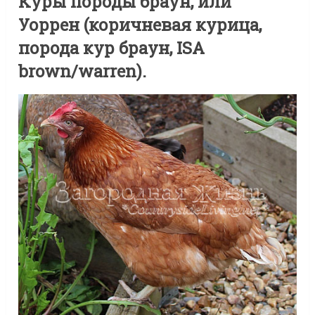
Куры породы браун, или
Уоррен (коричневая курица,
порода кур браун, ISA
brown/warren).