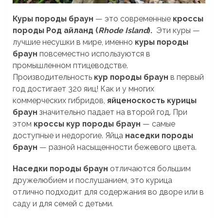
Куры породы браун
— это современные
кроссы
породы Род айланд (
Rhode Island
).
Эти куры —
лучшие несушки в мире, именно
куры породы
браун
повсеместно используются в
промышленном птицеводстве.
Производительность
кур породы браун
в первый
год достигает 320 яиц! Как и у многих
коммерческих гибридов,
яйценоскость курицы
браун
значительно падает на второй год. При
этом
кроссы кур породы браун
— самые
доступные и недорогие. Яйца
наседки породы
браун
— разной насыщенности бежевого цвета.
Наседки породы браун
отличаются большим
дружелюбием и послушанием, это курица
отлично подходит для содержания во дворе или в
саду и для семей с детьми.