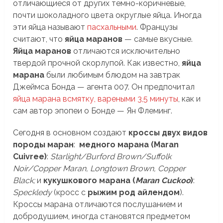
отличающиеся от других темно-коричневые,
почти шоколадного цвета округлые яйца. Иногда
эти яйца называют
пасхальными
. Французы
считают, что
яйца маранов
— самые вкусные.
Яйца маранов
отличаются исключительно
твердой прочной скорлупой. Как известно,
яйца
марана
были любимым блюдом на завтрак
Джеймса Бонда — агента 007. Он предпочитал
яйца марана всмятку, вареными 3,5 минуты
, как и
сам автор эпопеи о Бонде — Ян Флеминг.
Сегодня в основном создают
кроссы двух видов
породы маран
:
медного марана (Maran
Cuivree)
:
Starlight/Burford Brown/Suffolk
Noir/Copper Maran, Longtown Brown, Copper
Black;
и
кукушкового марана (
Maran Cuckoo
)
:
Speckledy
(кросс с
рыжим род айлендом
).
Кроссы марана отличаются послушанием и
добродушием, иногда становятся предметом