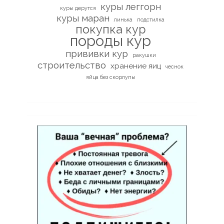
куры леггорн
куры дерутся
куры маран
линька
подстилка
покупка кур
породы кур
прививки кур
ракушки
строительство
хранение яиц
чеснок
яйца без скорлупы