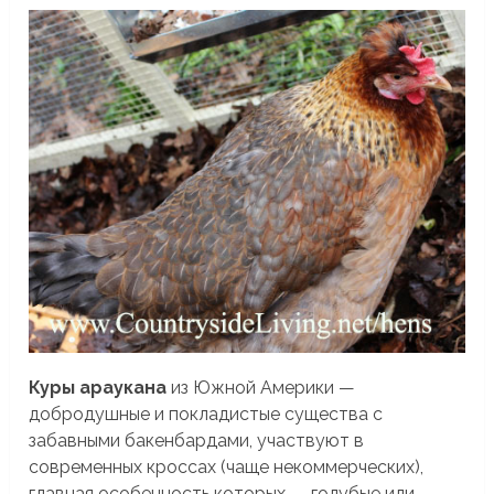
Куры араукана
из Южной Америки —
добродушные и покладистые существа с
забавными бакенбардами, участвуют в
современных кроссах (чаще некоммерческих),
главная особенность которых — голубые или