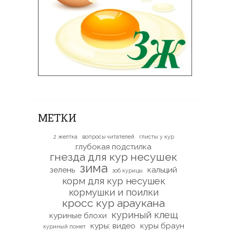
МЕТКИ
2 желтка
вопросы читателей
глисты у кур
глубокая подстилка
гнезда для кур несушек
зима
зелень
кальций
зоб курицы
корм для кур несушек
кормушки и поилки
кросс кур араукана
куриный клещ
куриные блохи
куры: видео
куры браун
куриный помет