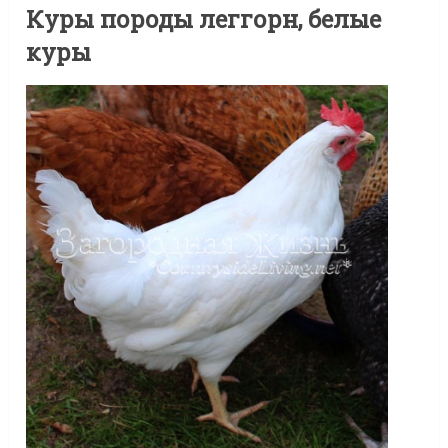
Куры породы леггорн, белые
куры