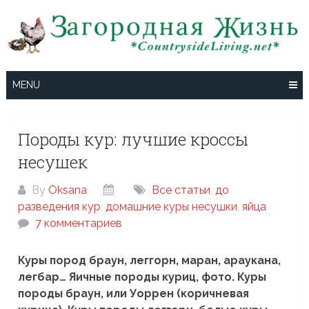
Skip
to
content
MENU
Породы кур: лучшие кроссы
несушек
By
Oksana
Все статьи
,
до
разведения кур
,
домашние куры несушки
,
яйца
7 комментариев
Куры пород браун, леггорн, маран, араукана,
легбар… Яичные породы куриц, фото.
Куры
породы браун, или Уоррен (коричневая