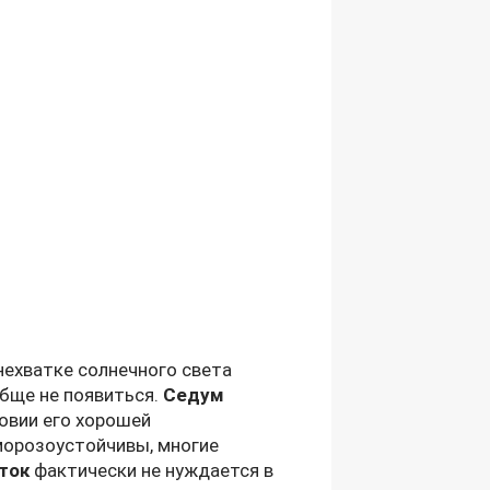
нехватке солнечного света
обще не появиться.
Седум
ловии его хорошей
 морозоустойчивы, многие
ток
фактически не нуждается в