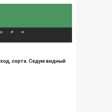
КИ
🔎
✉
уход, сорта. Седум видный