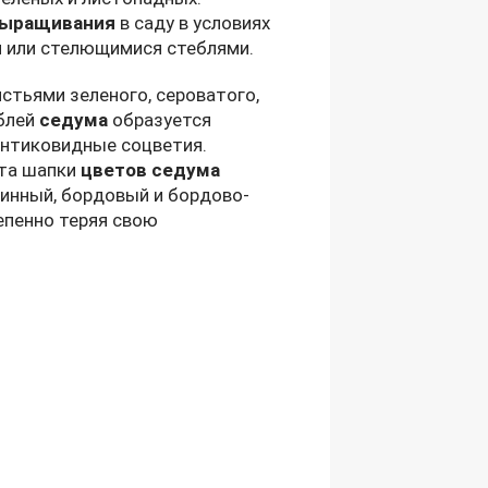
ыращивания
в саду в условиях
 или стелющимися стеблями.
тьями зеленого, сероватого,
еблей
седума
образуется
онтиковидные соцветия.
ета шапки
цветов седума
минный, бордовый и бордово-
епенно теряя свою