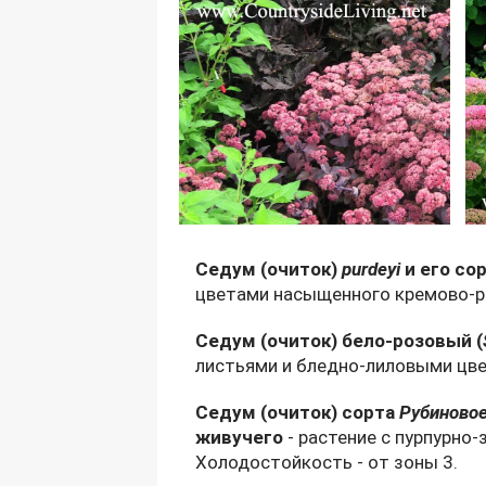
Седум (очиток)
purdeyi
и его со
цветами насыщенного кремово-ро
Седум (очиток) бело-розовый (
листьями и бледно-лиловыми цв
Седум (очиток) сорта
Рубиновое
живучего
- растение с пурпурно
Холодостойкость - от зоны 3.