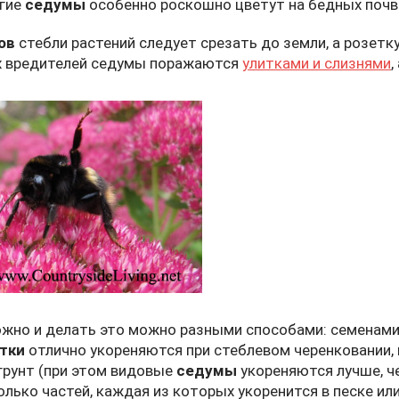
огие
седумы
особенно роскошно цветут на бедных почв
ов
стебли растений следует срезать до земли, а розетк
х вредителей седумы поражаются
улитками и слизнями
,
жно и делать это можно разными способами: семенами
тки
отлично укореняются при стеблевом черенковании,
грунт (при этом видовые
седумы
укореняются лучше, ч
лько частей, каждая из которых укоренится в песке ил