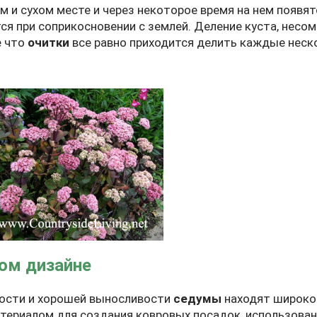
м и сухом месте и через некоторое время на нем появя
ся при соприкосновении с землей. Деление куста, несо
е что
очитки
все равно приходится делить каждые неск
вом дизайне
ности и хорошей выносливости
седумы
находят широкое
ериалом для создания ковровых посадок, использования