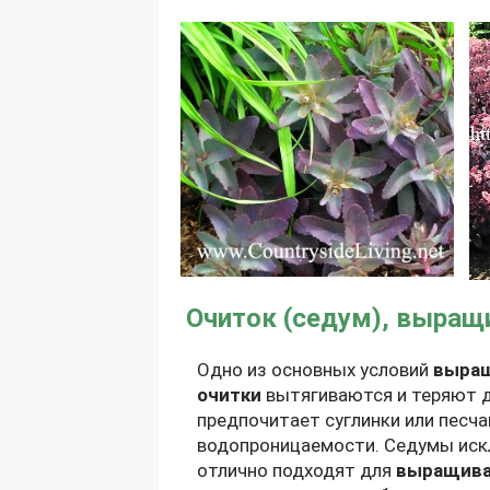
Очиток (седум), выращ
Одно из основных условий
выращ
очитки
вытягиваются и теряют д
предпочитает суглинки или песча
водопроницаемости. Седумы ис
отлично подходят для
выращива