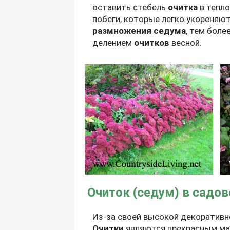
оставить стебель
очитка
в тепло
побеги, которые легко укореняют
размножения седума
, тем боле
делением
очитков
весной.
Очиток (седум) в садо
Из-за своей высокой декоратив
Очитки
являются прекрасным мат