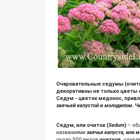
Очаровательные седумы (очитк
декоративны не только цветы 
Седум - цветок медонос, прив
заячьей капустой
и
молодилом
. 
Седум, или очиток (
Sedum
)
– об
названиями
заячья капуста, или 
около 500 видов
очитков
: однол