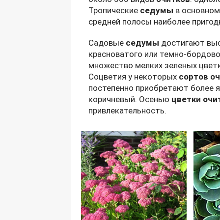
Тропические
седумы
в основном
средней полосы наиболее приго
Садовые
седумы
достигают выс
красноватого или темно-бордовог
множество мелких зеленых цветк
Соцветия у некоторых
сортов о
постепенно приобретают более я
коричневый. Осенью
цветки очи
привлекательность.