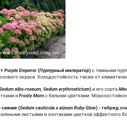
рт
Purple Emperor
(
Пурпурный император
)
с темными пурп
зового окраса. Холодостойкость также от климатичес
Sedum albo-roseum, Sedum erythrostictum
)
и его сорта
Med
етками и
Frosty Morn
с белыми цветками. Морозостойкост
 сияние
(
Sedum cauticola x aizoon Ruby Glow
) - гибрид о
-зелеными листьями и зонтиками цветков эффектного б