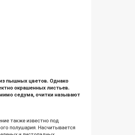
 из пышных цветов. Однако
ектно окрашенных листьев.
омимо седума, очитки называют
ение также известно под
ного полушария. Насчитывается
зеленых и листопадных.