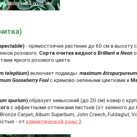
читка)
spectabile
)
- прямостоячее растение до 60 см в высоту
енков розового.
Сорта очитка видного
Brilliant
и
Neon
о
тами яркого розового цвета.
m telephium
)
включает подвиды:
maximum Atropurpureum
imum
Gooseberry Fool
с кремово-зелеными цветками и
Ma
um spurium
)
образует невысокий (до 20 см) ковер с кру
кого
с эффектными оттенками листьев (от зеленого до 
 Bronze Carpet, Album Superbum, John Creech, Fuldaglut,
остью - от
климатической зоны 3
.