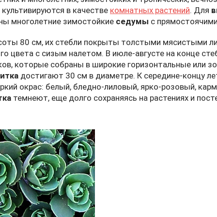
 культивируются в качестве
комнатных растений
. Для
в
дны многолетние зимостойкие
седумы
с прямостоячими
оты 80 см, их стебли покрыты толстыми мясистыми лис
о цвета с сизым налетом. В июле-августе на конце ст
ов, которые собраны в широкие горизонтальные или з
читка
достигают 30 см в диаметре. К середине-концу л
ркий окрас: белый, бледно-лиловый, ярко-розовый, кар
тка
темнеют, еще долго сохраняясь на растениях и пост