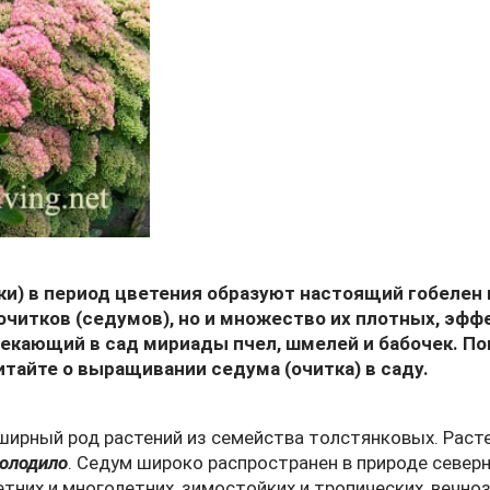
и) в период цветения образуют настоящий гобелен
очитков (седумов), но и множество их плотных, эфф
лекающий в сад мириады пчел, шмелей и бабочек. П
Читайте о выращивании седума (очитка) в саду.
ширный род растений из семейства толстянковых. Раст
молодило
. Седум широко распространен в природе север
етних и многолетних, зимостойких и тропических, вечно