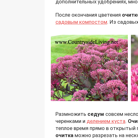
дополнительных удобрениях, мн
После окончания цветения
очитк
садовым компостом
. Из садовы
Размножить
седум
совсем несло
черенками и
делением куста
.
Очи
теплое время прямо в открытый 
очитка
можно разрезать на неско