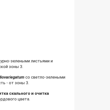
урно-зелеными листьями и
кой зоны 3.
iovariegatum
со светло-зелеными
ь - от зоны 3.
читка скального и очитка
ордового цвета.