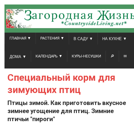
ГЛАВНАЯ ▼
РАСТЕНИЯ ▼
В САДУ ▼
НА КУХНЕ ▼
КАЛЕНДАРЬ ▼
КУРЫ-НЕСУШКИ
🔎
✉
ДОМА ▼
Специальный корм для
зимующих птиц
Птицы зимой. Как приготовить вкусное
зимнее угощение для птиц. Зимние
птичьи "пироги"